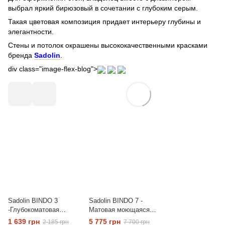
выбрал яркий бирюзовый в сочетании с глубоким серым.
Такая цветовая композиция придает интерьеру глубины и
элегантности.
Стены и потолок окрашены высококачественными красками
бренда
Sadolin
.
div class="image-flex-blog">
Sadolin BINDO 3
Sadolin BINDO 7 -
-Глубокоматовая
Матовая моющаяся
краска для потолков и
краска для стен и
1 639 грн
5 775 грн
2 185 грн
7 700 грн